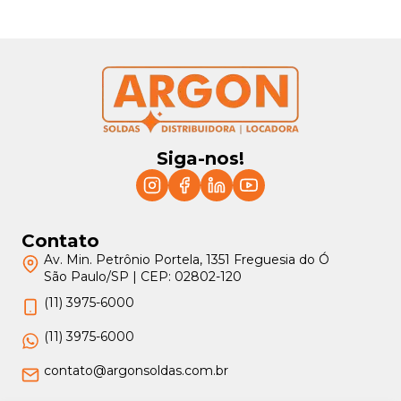
t
ç
o
ã
s
o
d
e
T
r
y
v
o
l
Siga-nos!
i
t
n
a
D
i
Contato
s
t
Av. Min. Petrônio Portela, 1351 Freguesia do Ó
r
São Paulo/SP | CEP: 02802-120
i
b
(11) 3975-6000
u
i
ç
(11) 3975-6000
ã
o
contato@argonsoldas.com.br
d
e