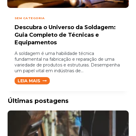
SEM CATEGORIA
Descubra o Universo da Soldagem:
Guia Completo de Técnicas e
Equipamentos
A soldagem é uma habilidade técnica
fundamental na fabricação e reparação de uma
variedade de produtos e estruturas. Desempenha
um papel vital em indústrias de…
DESCUBRA
LEIA MAIS
O
UNIVERSO
DA
Últimas postagens
SOLDAGEM:
GUIA
COMPLETO
DE
TÉCNICAS
E