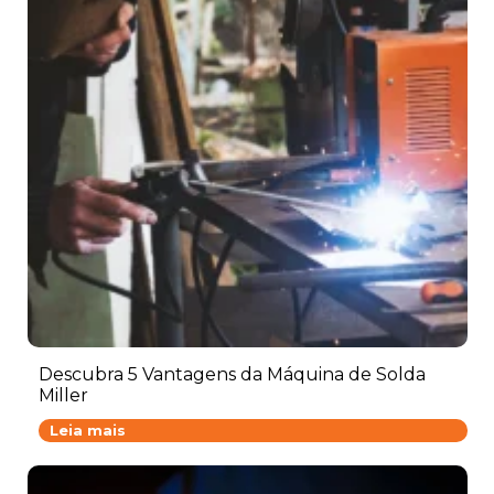
EQUIPAMENTOS
Descubra 5 Vantagens da Máquina de Solda
Miller
D
Leia mais
e
s
c