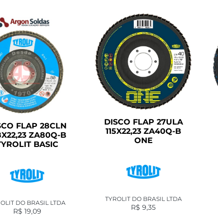
DISCO FLAP 27ULA
SCO FLAP 28CLN
115X22,23 ZA40Q-B
8X22,23 ZA80Q-B
ONE
TYROLIT BASIC
TYROLIT DO BRASIL LTDA
OLIT DO BRASIL LTDA
R$
9,35
R$
19,09