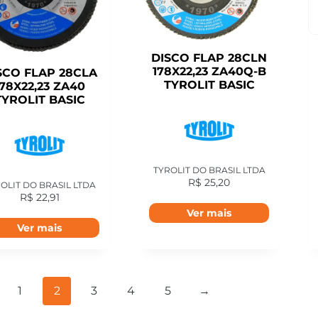
DISCO FLAP 28CLN
178X22,23 ZA40Q-B
SCO FLAP 28CLA
TYROLIT BASIC
178X22,23 ZA40
TYROLIT BASIC
TYROLIT DO BRASIL LTDA
R$
25,20
OLIT DO BRASIL LTDA
R$
22,91
Ver mais
Ver mais
1
2
3
4
5
→