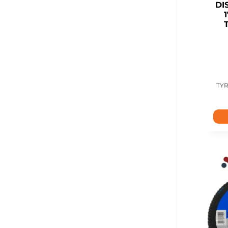
DI
TYR