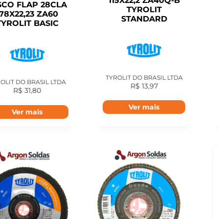
115X22,2 ZA40Q-B
SCO FLAP 28CLA
TYROLIT
178X22,23 ZA60
STANDARD
TYROLIT BASIC
TYROLIT DO BRASIL LTDA
OLIT DO BRASIL LTDA
R$
13,97
R$
31,80
Ver mais
Ver mais