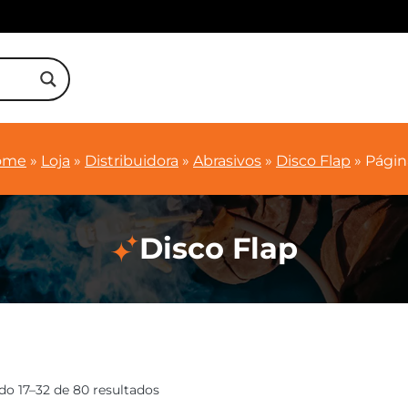
ome
»
Loja
»
Distribuidora
»
Abrasivos
»
Disco Flap
»
Págin
Disco Flap
do 17–32 de 80 resultados