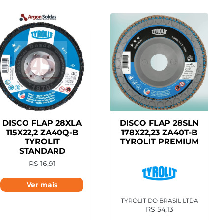
DISCO FLAP 28XLA
DISCO FLAP 28SLN
115X22,2 ZA40Q-B
178X22,23 ZA40T-B
TYROLIT
TYROLIT PREMIUM
STANDARD
R$
16,91
Ver mais
TYROLIT DO BRASIL LTDA
R$
54,13