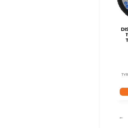
DI
TYR
←