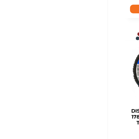
DI
17