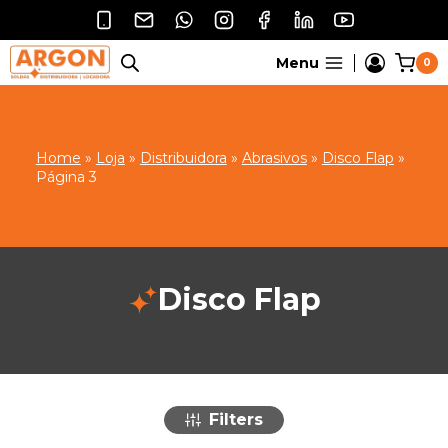
Pular
para
o
Menu
0
Conteúdo
Home
»
Loja
»
Distribuidora
»
Abrasivos
»
Disco Flap
»
Página 3
Disco Flap
Filters