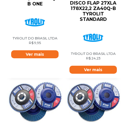
DISCO FLAP 27XLA
B ONE
178X22,2 ZA40Q-B
TYROLIT
STANDARD
TYROLIT DO BRASIL LTDA
R$
9,95
TYROLIT DO BRASIL LTDA
Ver mais
R$
24,23
Ver mais