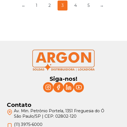
←
1
2
3
4
5
→
Siga-nos!
Contato
Av. Min. Petrônio Portela, 1351 Freguesia do Ó
São Paulo/SP | CEP: 02802-120
(11) 3975-6000