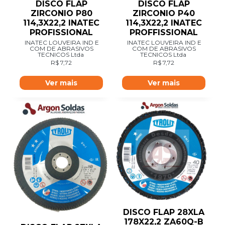
DISCO FLAP
DISCO FLAP
ZIRCONIO P80
ZIRCONIO P40
114,3X22,2 INATEC
114,3X22,2 INATEC
PROFISSIONAL
PROFFISSIONAL
INATEC LOUVEIRA IND E
INATEC LOUVEIRA IND E
COM DE ABRASIVOS
COM DE ABRASIVOS
TECNICOS Ltda
TECNICOS Ltda
R$
7,72
R$
7,72
Ver mais
Ver mais
DISCO FLAP 28XLA
178X22,2 ZA60Q-B