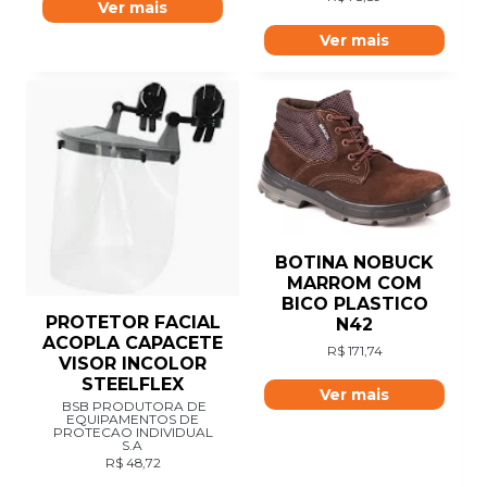
Ver mais
Ver mais
BOTINA NOBUCK
MARROM COM
BICO PLASTICO
PROTETOR FACIAL
N42
ACOPLA CAPACETE
R$
171,74
VISOR INCOLOR
STEELFLEX
Ver mais
BSB PRODUTORA DE
EQUIPAMENTOS DE
PROTECAO INDIVIDUAL
S.A
R$
48,72