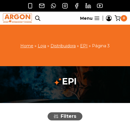
Pular
para
o
Menu
0
Conteúdo
Home
»
Loja
»
Distribuidora
»
EPI
»
Página 3
EPI
Filters