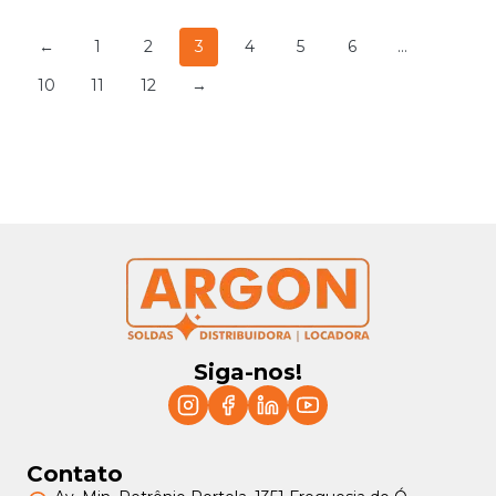
←
1
2
3
4
5
6
…
10
11
12
→
Siga-nos!
Contato