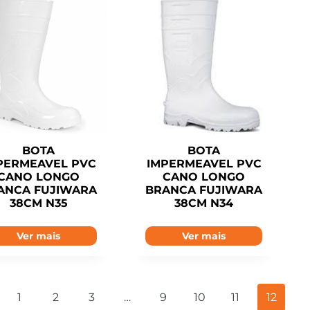
BOTA
BOTA
PERMEAVEL PVC
IMPERMEAVEL PVC
CANO LONGO
CANO LONGO
ANCA FUJIWARA
BRANCA FUJIWARA
38CM N35
38CM N34
Ver mais
Ver mais
1
2
3
…
9
10
11
12