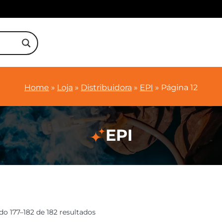
Home
»
Loja
»
Distribuidora
»
EPI
»
Página 12
EPI
do 177–182 de 182 resultados