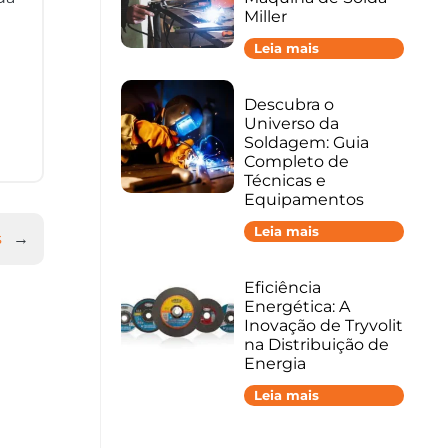
Miller
D
Leia mais
e
s
c
Descubra o
u
Universo da
b
r
Soldagem: Guia
a
Completo de
5
Técnicas e
V
a
Equipamentos
n
t
D
Leia mais
s
→
a
e
g
s
e
c
Eficiência
n
u
s
Energética: A
b
d
r
Inovação de Tryvolit
a
a
na Distribuição de
M
o
Energia
á
U
q
n
u
E
Leia mais
i
i
f
v
n
i
e
a
c
r